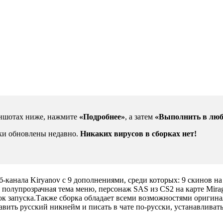
иншотах ниже, нажмите
«Подробнее»
, а затем
«Выполнить в люб
рки обновлены недавно.
Никаких вирусов в сборках нет!
ютуб-канала Kiryanov с 9 дополнениями, среди которых: 9 скино
 полупрозрачная тема меню, персонаж SAS из CS2 на карте Mira
чок запуска.Также сборка обладает всеми возможностями оригина
ставить русский никнейм и писать в чате по-русски, устанавлива