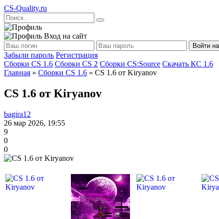
CS
-Quality.ru
Вход на сайт
Войти на
Забыли пароль
Регистрация
Сборки CS 1.6
Сборки CS 2
Сборки CS:Source
Скачать КС 1.6
Главная
»
Сборки CS 1.6
» CS 1.6 от Kiryanov
CS 1.6 от Kiryanov
bagira12
26 мар 2026, 19:55
9
0
0