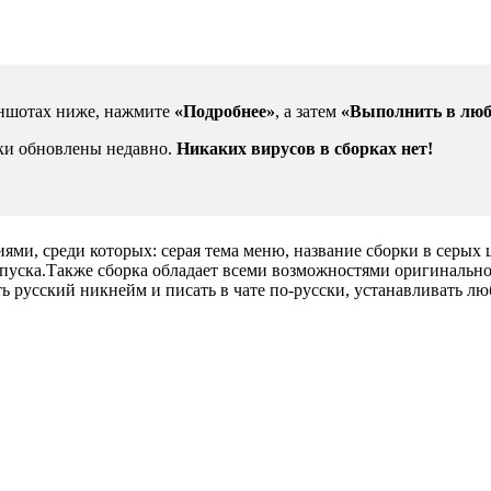
иншотах ниже, нажмите
«Подробнее»
, а затем
«Выполнить в люб
рки обновлены недавно.
Никаких вирусов в сборках нет!
ниями, среди которых: серая тема меню, название сборки в серы
апуска.Также сборка обладает всеми возможностями оригинально
ить русский никнейм и писать в чате по-русски, устанавливать л