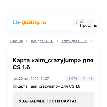
CS
-Quality.ru
Главная
»
Всё для КС 1.6
»
Карты для CS 1.6
»
AIM кар
Карта «aim_crazyjump» для
CS 1.6
root
20 ноя 2022, 21:37
1 074
0
-1
УВАЖАЕМЫЕ ГОСТИ САЙТА!