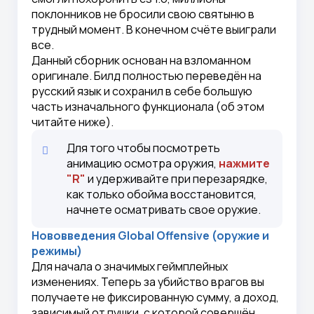
поклонников не бросили свою святыню в
трудный момент. В конечном счёте выиграли
все.
Данный сборник основан на взломанном
оригинале. Билд полностью переведён на
русский язык и сохранил в себе большую
часть изначального функционала (об этом
читайте ниже).
Для того чтобы посмотреть
анимацию осмотра оружия,
нажмите
"R"
и удерживайте при перезарядке,
как только обойма восстановится,
начнете осматривать свое оружие.
Нововведения Global Offensive (оружие и
режимы)
Для начала о значимых геймплейных
изменениях. Теперь за убийство врагов вы
получаете не фиксированную сумму, а доход,
зависимый от пушки, с которой совершён