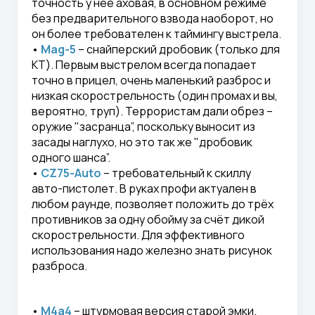
точность у неё аховая, в основном режиме
без предварительного взвода наоборот, но
он более требователен к таймингу выстрела.
•
Mag-5
– снайперский дробовик (только для
КТ). Первым выстрелом всегда попадает
точно в прицел, очень маленький разброс и
низкая скорострельность (один промах и вы,
вероятно, труп). Террористам дали обрез –
оружие "засранца”, поскольку выносит из
засады наглухо, но это так же "дробовик
одного шанса”.
•
CZ75-Auto
– требовательный к скиллу
авто-пистолет. В руках профи актуален в
любом раунде, позволяет положить до трёх
противников за одну обойму за счёт дикой
скорострельности. Для эффективного
использования надо железно знать рисунок
разброса.
•
M4a4
– штурмовая версия старой эмки.