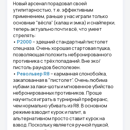
Новый арсенал порадовал своей
утилитарностью, т.е. эффективным
применением, раньше у нас играли только
основные "вёсла” (калаш и эмка) и снайперки,
теперь актуально почти всё, что умеет
стрелять:
•
P2000
– здешний стандартный пистолет
спецназа. Очень хорошая стартовая пушка,
позволяющая положить небронированного
противника с трёх попаданий. Вне эко/
пистоль раундов бесполезен.
•
Револьвер R8
– карманная слонобойка,
закапованная в "пистолет”. Очень любима
нубами за лаки-шоты и мгновенное убийство
небронированных противников. Проще
научиться играть в турнирный преферанс,
чем нормально убивать из R8. В основном
режиме взводит курок и палит, в
альтернативном просто ставит курок на
взвод. Поскольку является ручной пушкой,