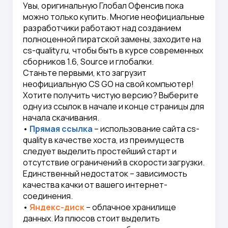
Увы, оригинальную Глобал Офенсив пока
можно только купить. Многие неофициальные
разработчики работают над созданием
полноценной пиратской замены, заходите на
cs-quality.ru, чтобы быть в курсе современных
сборников 1.6, Source и глобалки.
Станьте первыми, кто загрузит
неофициальную CS GO на свой компьютер!
Хотите получить чистую версию? Выберите
одну из ссылок в начале и конце страницы для
начала скачивания.
•
Прямая ссылка
– использование сайта cs-
quality в качестве хоста, из преимуществ
следует выделить простейший старт и
отсутствие ограничений в скорости загрузки.
Единственный недостаток – зависимость
качества качки от вашего интернет-
соединения.
•
Яндекс-диск
– облачное хранилище
данных. Из плюсов стоит выделить