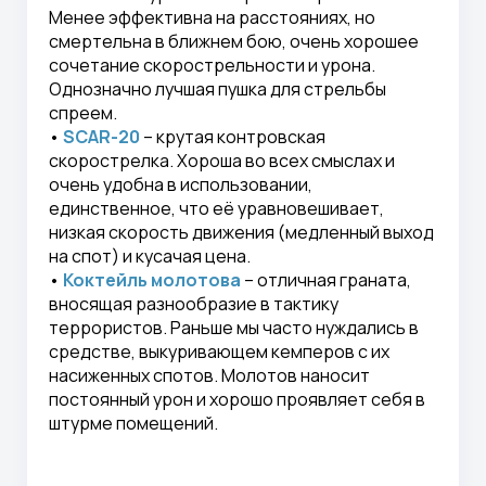
Менее эффективна на расстояниях, но
смертельна в ближнем бою, очень хорошее
сочетание скорострельности и урона.
Однозначно лучшая пушка для стрельбы
спреем.
•
SCAR-20
– крутая контровская
скорострелка. Хороша во всех смыслах и
очень удобна в использовании,
единственное, что её уравновешивает,
низкая скорость движения (медленный выход
на спот) и кусачая цена.
•
Коктейль молотова
– отличная граната,
вносящая разнообразие в тактику
террористов. Раньше мы часто нуждались в
средстве, выкуривающем кемперов с их
насиженных спотов. Молотов наносит
постоянный урон и хорошо проявляет себя в
штурме помещений.