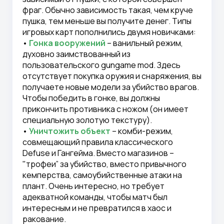
фраг. Обычно зависимость такая, чем круче
пушка, тем меньше вы получите денег. Типы
игровых карт пополнились двумя новичками:
•
Гонка вооружений
– ванильный режим,
духовно заимствованный из
пользовательского gungame mod. Здесь
отсутствует покупка оружия и снаряжения, вы
получаете новые модели за убийство врагов.
Чтобы победить в гонке, вы должны
прикончить противника с ножом (он имеет
специальную золотую текстуру).
•
Уничтожить объект
– комби-режим,
совмещающий правила классического
Defuse и Гангейма. Вместо магазинов –
"трофеи” за убийство, вместо привычного
кемперства, самоубийственные атаки на
плант. Очень интересно, но требует
адекватной команды, чтобы матч был
интересным и не превратился в хаос и
ракование.