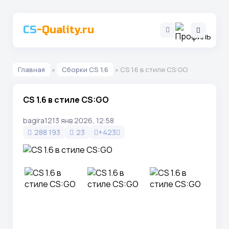
CS
-Quality.ru
Главная
»
Сборки CS 1.6
» CS 1.6 в стиле CS:GO
CS 1.6 в стиле CS:GO
bagira12
13 янв 2026, 12:58
288 193
23
+423