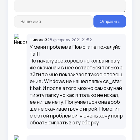
Отправить
Николай
28 февраля 2021 21:52
У меня проблема.Помогите пожалуйс
та!!!
По началу все хорошо но когда игра у
же скачана и в нее остаеться только з
айти то мне показивает такое оповещ
ение: Windows не нашел папку cs_star
t.bat. И после этого можно самому най
ти эту папку но как я только не искал,
ее нигде нету. Получяеться она вооб
ще не скачиваеться с игрой. Помогит
е с этой проблемой, я очень хочу попр
обоать сиграть в эту сборку