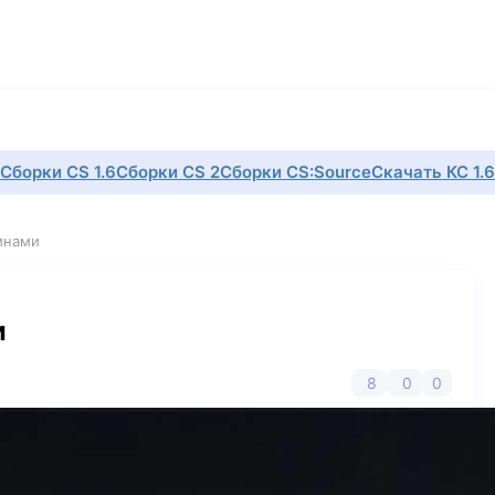
Сборки CS 1.6
Сборки CS 2
Сборки CS:Source
Скачать КС 1.6
кинами
и
8
0
0