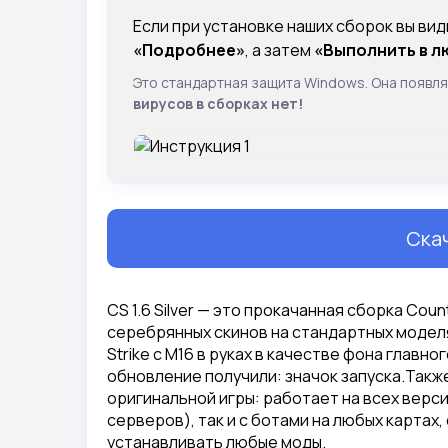
Если при установке наших сборок вы вид
«Подробнее»
, а затем
«Выполнить в л
Это стандартная защита Windows. Она появля
вирусов в сборках нет!
Скач
CS 1.6 Silver — это прокачанная сборка Coun
серебрянных скинов на стандартных моделя
Strike с М16 в руках в качестве фона главн
обновление получили: значок запуска.Так
оригинальной игры: работает на всех верси
серверов), так и с ботами на любых картах,
устанавливать любые моды.