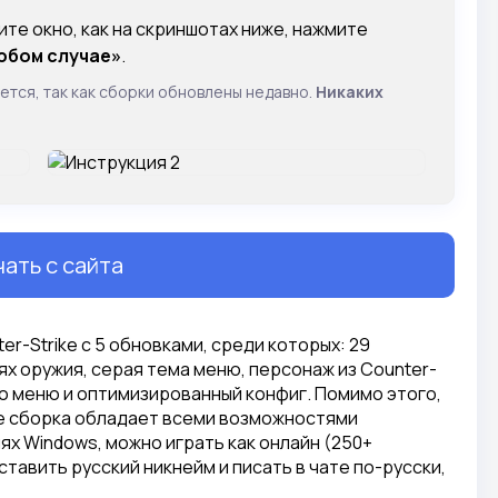
ите окно, как на скриншотах ниже, нажмите
юбом случае»
.
ется, так как сборки обновлены недавно.
Никаких
ать с сайта
ter-Strike с 5 обновками, среди которых: 29
х оружия, серая тема меню, персонаж из Counter-
ого меню и оптимизированный конфиг. Помимо этого,
же сборка обладает всеми возможностями
ях Windows, можно играть как онлайн (250+
 ставить русский никнейм и писать в чате по-русски,