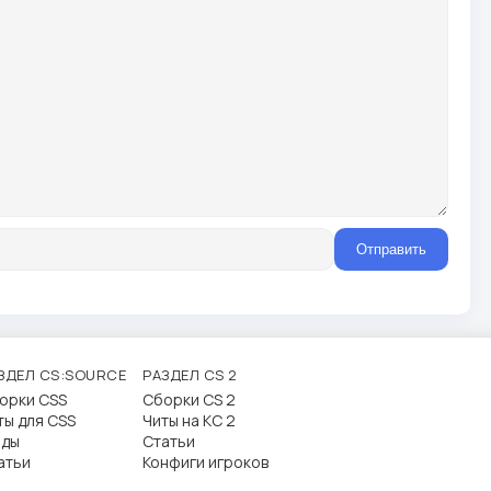
Отправить
ЗДЕЛ CS:SOURCE
РАЗДЕЛ CS 2
орки CSS
Сборки CS 2
ты для CSS
Читы на КС 2
ды
Статьи
атьи
Конфиги игроков